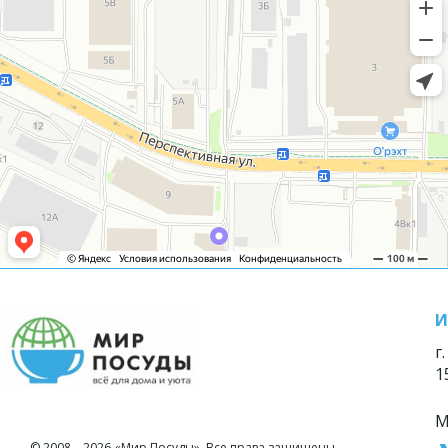
И
г
1
М
© 2008—2026 «Мир Посуды». Все права защищены.