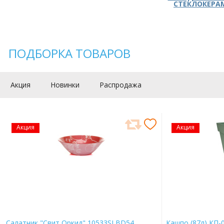
СТЕКЛОКЕРА
ПОДБОРКА ТОВАРОВ
Акция
Новинки
Распродажа
Акция
Акция
Салатник "Свит Оркид" 10533SLBD54
Кашпо (87л) КП-0