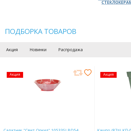
СТЕКЛОКЕРА
ПОДБОРКА ТОВАРОВ
Акция
Новинки
Распродажа
Акция
Акция
Салатник "Свит Оркид" 10533SLBD54
Кашпо (87л) КП-0