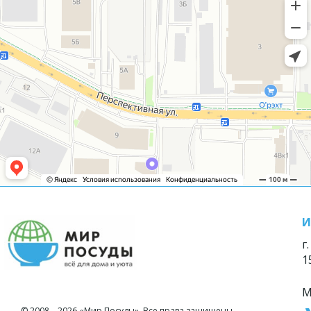
И
г
1
М
© 2008—2026 «Мир Посуды». Все права защищены.