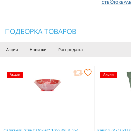
СТЕКЛОКЕРА
ПОДБОРКА ТОВАРОВ
Акция
Новинки
Распродажа
Акция
Акция
Салатник "Свит Оркид" 10533SLBD54
Кашпо (87л) КП-0