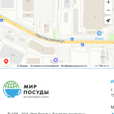
И
г
1
М
© 2008—2026 «Мир Посуды». Все права защищены.