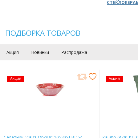
СТЕКЛОКЕРА
ПОДБОРКА ТОВАРОВ
Акция
Новинки
Распродажа
Акция
Акция
Салатник "Свит Оркид" 10533SLBD54
Кашпо (87л) КП-0