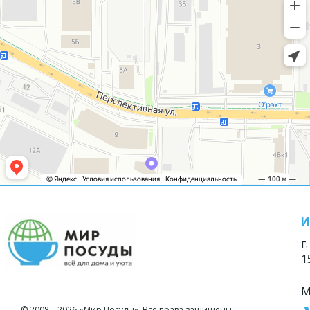
И
г
1
М
© 2008—2026 «Мир Посуды». Все права защищены.