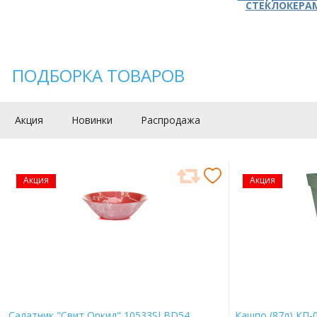
СТЕКЛОКЕРА
ПОДБОРКА ТОВАРОВ
Акция
Новинки
Распродажа
Акция
Акция
Салатник "Свит Оркид" 10533SLBD54
Кашпо (87л) КП-0