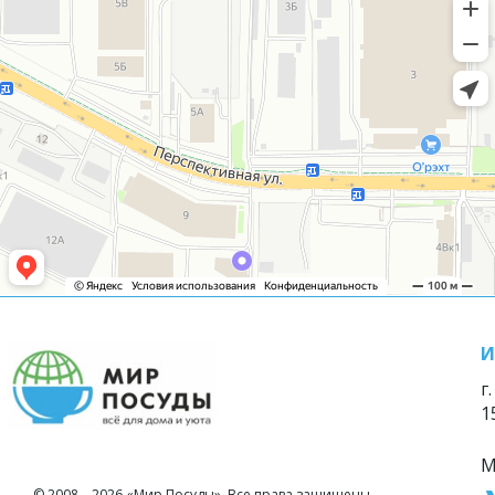
И
г
1
М
© 2008—2026 «Мир Посуды». Все права защищены.