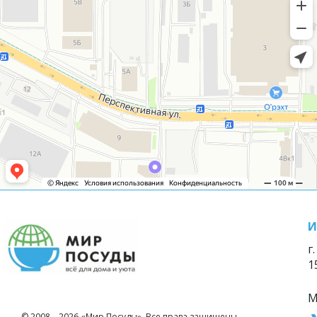
И
г
1
М
© 2008—2026 «Мир Посуды». Все права защищены.