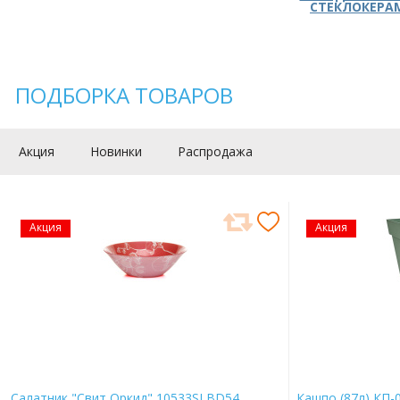
СТЕКЛОКЕРА
ПОДБОРКА ТОВАРОВ
Акция
Новинки
Распродажа
Акция
Акция
Салатник "Свит Оркид" 10533SLBD54
Кашпо (87л) КП-0