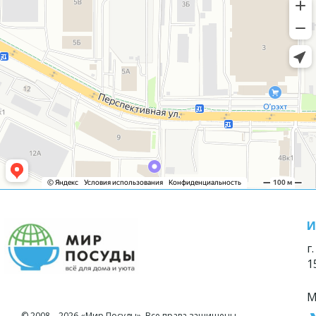
И
г
1
М
© 2008—2026 «Мир Посуды». Все права защищены.