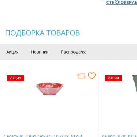
СТЕКЛОКЕРА
ПОДБОРКА ТОВАРОВ
Акция
Новинки
Распродажа
Акция
Акция
Салатник "Свит Оркид" 10533SLBD54
Кашпо (87л) КП-0