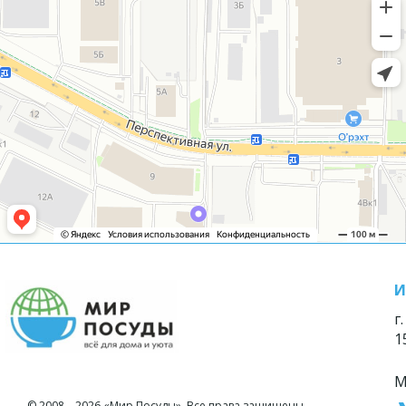
И
г
1
М
© 2008—2026 «Мир Посуды». Все права защищены.