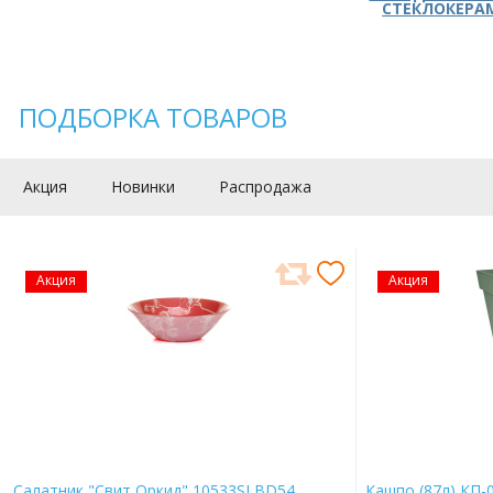
СТЕКЛОКЕРА
ПОДБОРКА ТОВАРОВ
Акция
Новинки
Распродажа
Акция
Акция
Салатник "Свит Оркид" 10533SLBD54
Кашпо (87л) КП-0