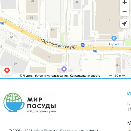
И
г
1
М
© 2008—2026 «Мир Посуды». Все права защищены.