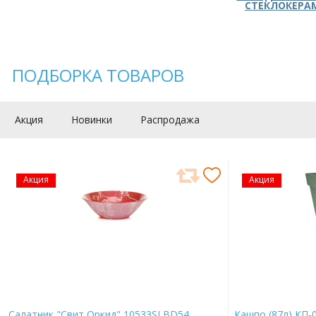
СТЕКЛОКЕРА
ПОДБОРКА ТОВАРОВ
Акция
Новинки
Распродажа
Акция
Акция
Салатник "Свит Оркид" 10533SLBD54
Кашпо (87л) КП-0