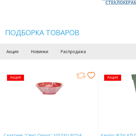
СТЕКЛОКЕРА
ПОДБОРКА ТОВАРОВ
Акция
Новинки
Распродажа
Акция
Акция
Салатник "Свит Оркид" 10533SLBD54
Кашпо (87л) КП-0