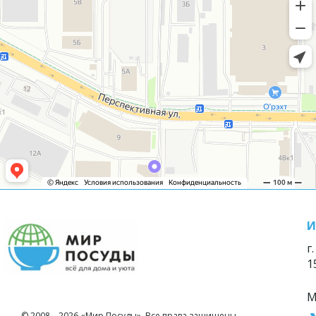
И
г
1
М
© 2008—2026 «Мир Посуды». Все права защищены.