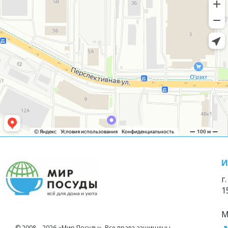
И
г
1
М
© 2008—2026 «Мир Посуды». Все права защищены.