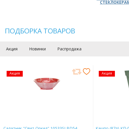
СТЕКЛОКЕРА
ПОДБОРКА ТОВАРОВ
Акция
Новинки
Распродажа
Акция
Акция
Салатник "Свит Оркид" 10533SLBD54
Кашпо (87л) КП-0