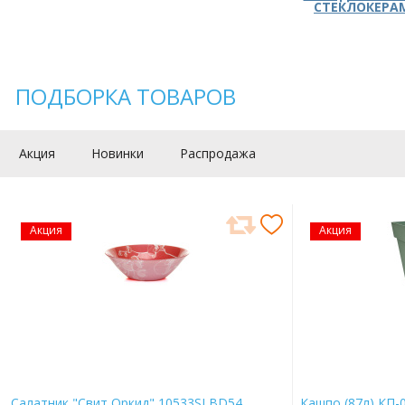
СТЕКЛОКЕРА
ПОДБОРКА ТОВАРОВ
Акция
Новинки
Распродажа
Акция
Акция
Салатник "Свит Оркид" 10533SLBD54
Кашпо (87л) КП-0