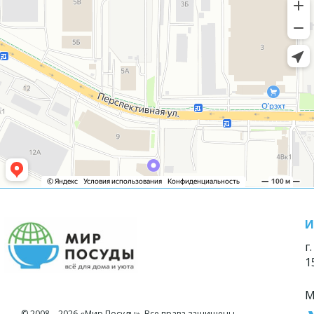
И
г
1
М
© 2008—2026 «Мир Посуды». Все права защищены.