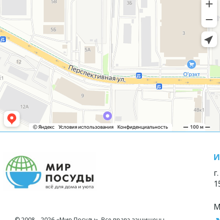
И
г
1
М
© 2008—2026 «Мир Посуды». Все права защищены.