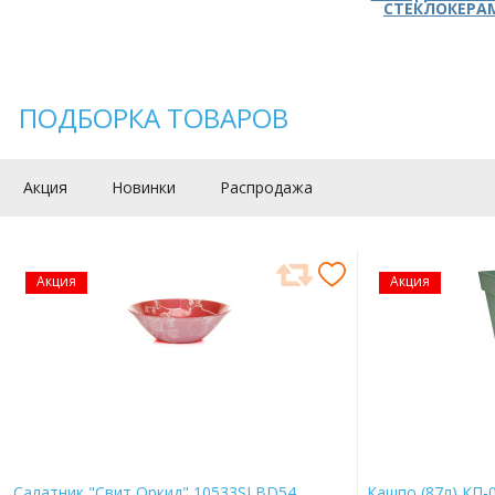
СТЕКЛОКЕРА
ПОДБОРКА ТОВАРОВ
Акция
Новинки
Распродажа
Акция
Акция
Салатник "Свит Оркид" 10533SLBD54
Кашпо (87л) КП-0