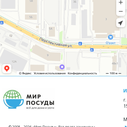
И
г
1
М
© 2008—2026 «Мир Посуды». Все права защищены.