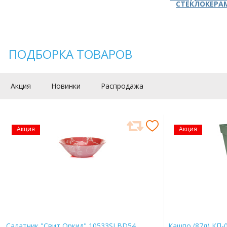
СТЕКЛОКЕРА
ПОДБОРКА ТОВАРОВ
Акция
Новинки
Распродажа
Акция
Акция
Салатник "Свит Оркид" 10533SLBD54
Кашпо (87л) КП-0