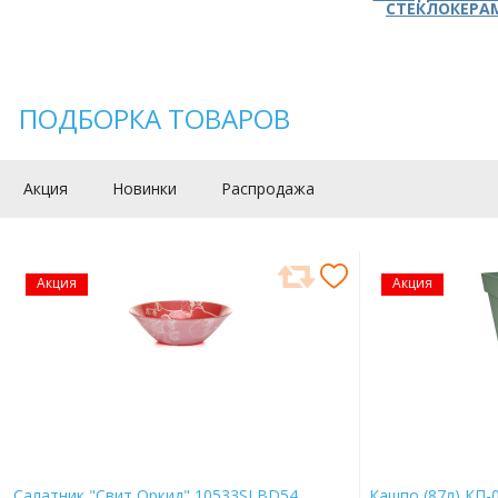
СТЕКЛОКЕРА
ПОДБОРКА ТОВАРОВ
Акция
Новинки
Распродажа
Акция
Акция
Салатник "Свит Оркид" 10533SLBD54
Кашпо (87л) КП-0