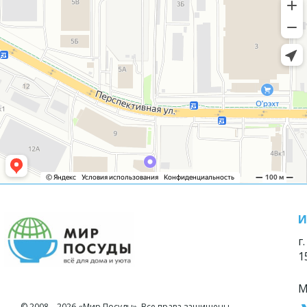
И
г
1
М
© 2008—2026 «Мир Посуды». Все права защищены.