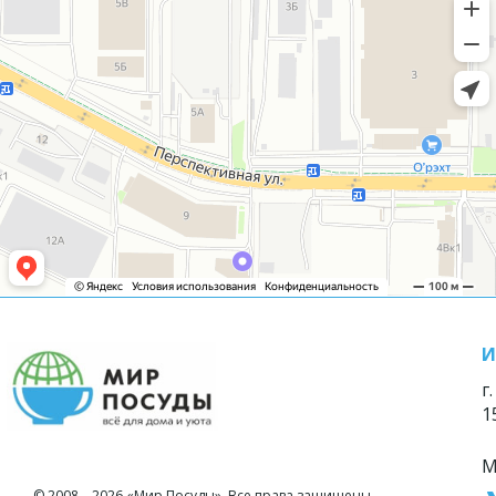
И
г
1
М
© 2008—2026 «Мир Посуды». Все права защищены.