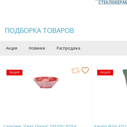
СТЕКЛОКЕРА
ПОДБОРКА ТОВАРОВ
Акция
Новинки
Распродажа
Акция
Акция
Салатник "Свит Оркид" 10533SLBD54
Кашпо (87л) КП-0