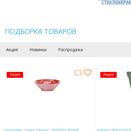
СТЕКЛОКЕРА
ПОДБОРКА ТОВАРОВ
Акция
Новинки
Распродажа
Акция
Акция
Салатник "Свит Оркид" 10533SLBD54
Кашпо (87л) КП-0