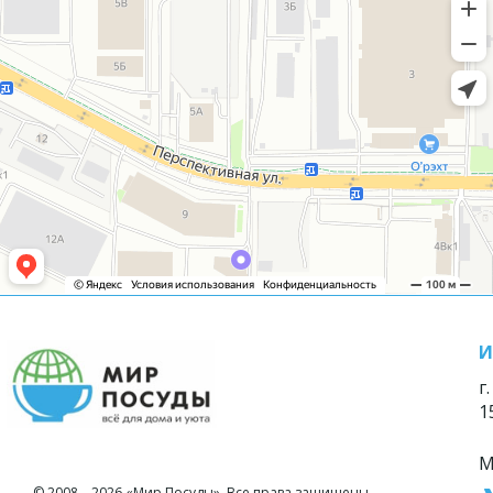
И
г
1
М
© 2008—2026 «Мир Посуды». Все права защищены.