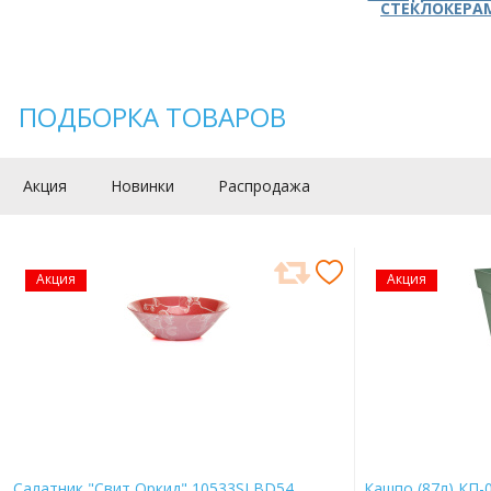
СТЕКЛОКЕРА
ПОДБОРКА ТОВАРОВ
Акция
Новинки
Распродажа
Акция
Акция
Салатник "Свит Оркид" 10533SLBD54
Кашпо (87л) КП-0