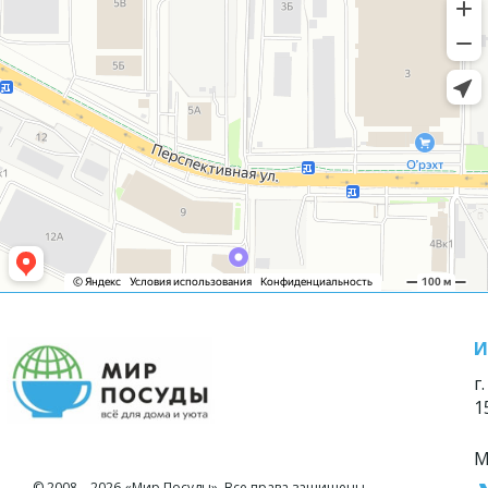
И
г
1
М
© 2008—2026 «Мир Посуды». Все права защищены.