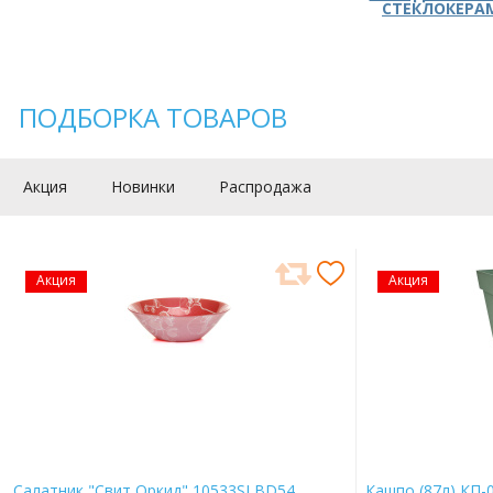
СТЕКЛОКЕРА
ПОДБОРКА ТОВАРОВ
Акция
Новинки
Распродажа
Акция
Акция
Салатник "Свит Оркид" 10533SLBD54
Кашпо (87л) КП-0