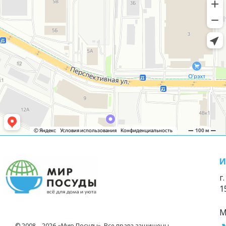
И
г
1
М
© 2008—2026 «Мир Посуды». Все права защищены.