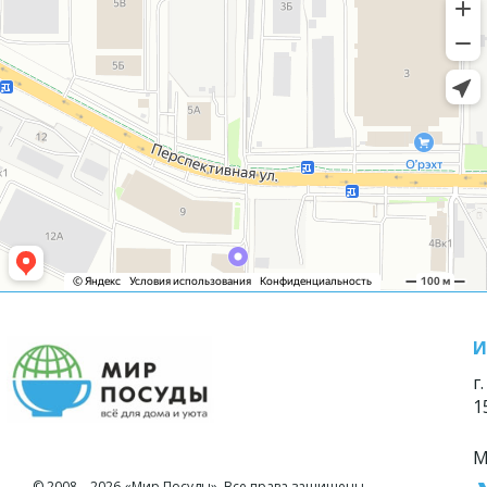
И
г
1
М
© 2008—2026 «Мир Посуды». Все права защищены.