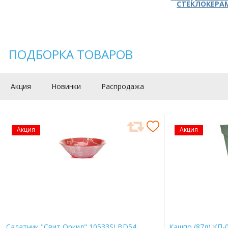
СТЕКЛОКЕРА
ПОДБОРКА ТОВАРОВ
Акция
Новинки
Распродажа
Акция
Акция
Салатник "Свит Оркид" 10533SLBD54
Кашпо (87л) КП-0