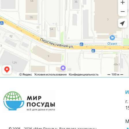
И
г
1
М
© 2008—2026 «Мир Посуды». Все права защищены.