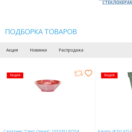
СТЕКЛОКЕРА
ПОДБОРКА ТОВАРОВ
Акция
Новинки
Распродажа
Акция
Акция
Салатник "Свит Оркид" 10533SLBD54
Кашпо (87л) КП-0