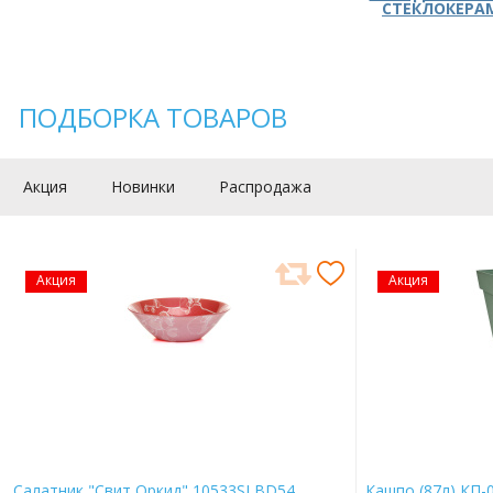
СТЕКЛОКЕРА
ПОДБОРКА ТОВАРОВ
Акция
Новинки
Распродажа
Акция
Акция
Салатник "Свит Оркид" 10533SLBD54
Кашпо (87л) КП-0