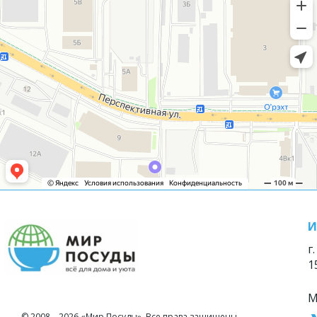
И
г
1
М
© 2008—2026 «Мир Посуды». Все права защищены.