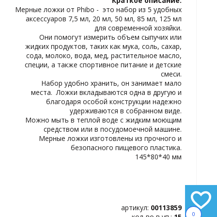
Краткое описание:
ИЗБРАННОЕ
Мерные ложки от Phibo - это набор из 5 удобных
аксессуаров 7,5 мл, 20 мл, 50 мл, 85 мл, 125 мл
для современной хозяйки.
Они помогут измерить объем сыпучих или
жидких продуктов, таких как мука, соль, сахар,
сода, молоко, вода, мед, растительное масло,
специи, а также спортивное питание и детские
смеси.
Набор удобно хранить, он занимает мало
места. Ложки вкладываются одна в другую и
благодаря особой конструкции надежно
удерживаются в собранном виде.
Можно мыть в теплой воде с жидким моющим
средством или в посудомоечной машине.
Мерные ложки изготовлены из прочного и
безопасного пищевого пластика.
145*80*40 мм
артикул:
00113859
0
кол-во в уп.:
15