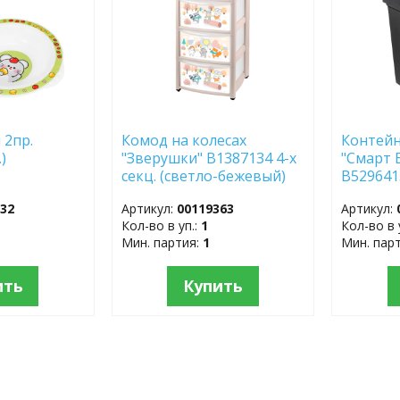
 2пр.
Комод на колесах
Контейн
.)
"Зверушки" B1387134 4-х
"Смарт 
секц. (светло-бежевый)
B529641
332
Артикул:
00119363
Артикул:
Кол-во в уп.:
1
Кол-во в 
Мин. партия:
1
Мин. пар
ить
Купить