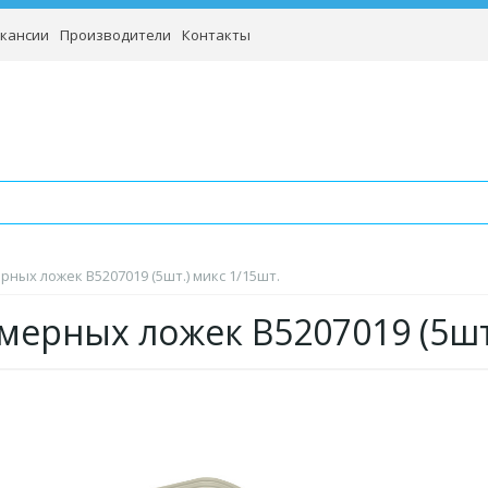
кансии
Производители
Контакты
рных ложек B5207019 (5шт.) микс 1/15шт.
мерных ложек B5207019 (5ш