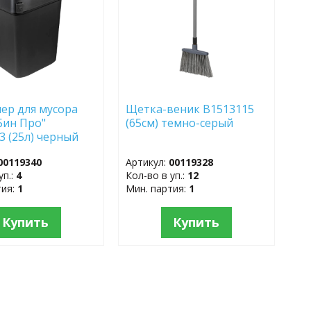
ер для мусора
Щетка-веник B1513115
Бин Про"
(65см) темно-серый
3 (25л) черный
00119340
Артикул:
00119328
уп.:
4
Кол-во в уп.:
12
тия:
1
Мин. партия:
1
Купить
Купить