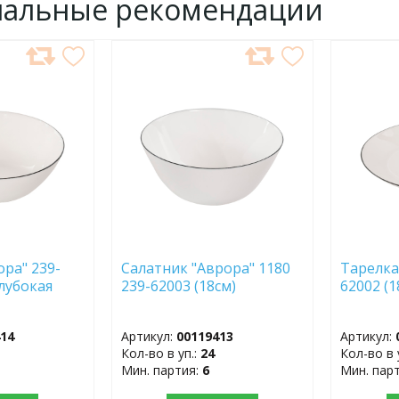
нальные рекомендации
ДОБАВИТЬ
ДОБ
В
В
ИЗБРАННОЕ
ИЗБР
ора" 239-
Салатник "Аврора" 1180
Тарелка
глубокая
239-62003 (18см)
62002 (
414
Артикул:
00119413
Артикул:
Кол-во в уп.:
24
Кол-во в 
Мин. партия:
6
Мин. пар