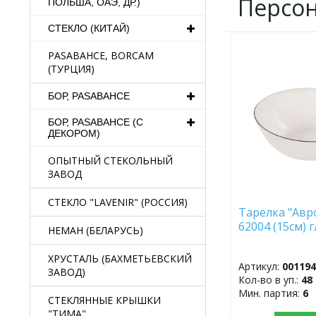
Персо
ПОЛЬША, ОАЭ, ДР.)
СТЕКЛО (КИТАЙ)
ДОБАВИТЬ
PASABAHCE, BORCAM
В
(ТУРЦИЯ)
ИЗБРАННОЕ
БОР, PASABAHCE
БОР, PASABAHCE (С
ДЕКОРОМ)
ОПЫТНЫЙ СТЕКОЛЬНЫЙ
ЗАВОД
СТЕКЛО "LAVENIR" (РОССИЯ)
Тарелка "Авр
62004 (15см) 
НЕМАН (БЕЛАРУСЬ)
ХРУСТАЛЬ (БАХМЕТЬЕВСКИЙ
Артикул:
00119
ЗАВОД)
Кол-во в уп.:
48
Мин. партия:
6
СТЕКЛЯННЫЕ КРЫШКИ
"ТИМА"