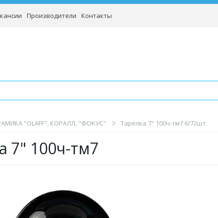
кансии
Производители
Контакты
АМИКА "OLAFF", КОРАЛЛ, "ФОКУС"
Тарелка 7" 100ч-тм7 6/72шт.
а 7" 100ч-тм7