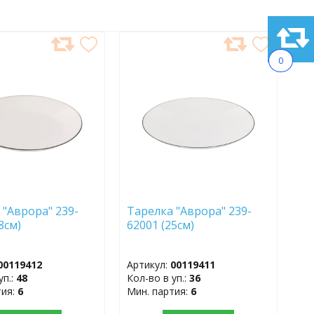
АВИТЬ
ДОБАВИТЬ
0
В
АННОЕ
ИЗБРАННОЕ
 "Аврора" 239-
Тарелка "Аврора" 239-
18см)
62001 (25см)
00119412
Артикул:
00119411
уп.:
48
Кол-во в уп.:
36
тия:
6
Мин. партия:
6