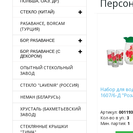
Персо
ПОЛЬША, ОАЭ, ДР.)
СТЕКЛО (КИТАЙ)
ДОБАВИТЬ
PASABAHCE, BORCAM
В
(ТУРЦИЯ)
ИЗБРАННОЕ
БОР, PASABAHCE
БОР, PASABAHCE (С
ДЕКОРОМ)
ОПЫТНЫЙ СТЕКОЛЬНЫЙ
ЗАВОД
СТЕКЛО "LAVENIR" (РОССИЯ)
Набор для вод
1607/6-Д "Роз
НЕМАН (БЕЛАРУСЬ)
ХРУСТАЛЬ (БАХМЕТЬЕВСКИЙ
Артикул:
00119
ЗАВОД)
Кол-во в уп.:
3
Мин. партия:
1
СТЕКЛЯННЫЕ КРЫШКИ
"ТИМА"