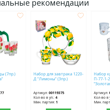
нальные рекомендации
ДОБАВИТЬ
ДОБ
В
В
ИЗБРАННОЕ
ИЗБР
ы (7пр.)
Набор для завтрака 1220-
Набор к
а"
Д "Лимоны" (3пр.)
П-77-1-2
"Золотая
377
Артикул:
00119375
Артикул:
Кол-во в уп.:
4
Кол-во в 
Мин. партия:
1
Мин. пар