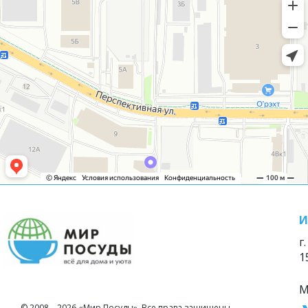
И
г
1
М
© 2008—2026 «Мир Посуды». Все права защищены.