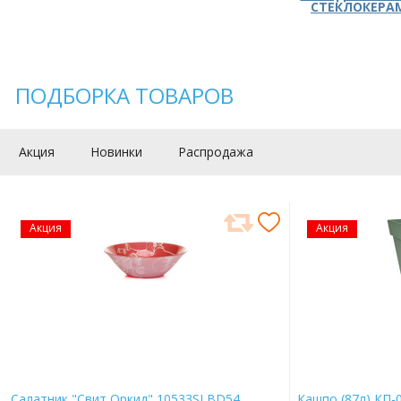
СТЕКЛОКЕРА
ПОДБОРКА ТОВАРОВ
Акция
Новинки
Распродажа
Акция
Акция
Салатник "Свит Оркид" 10533SLBD54
Кашпо (87л) КП-0