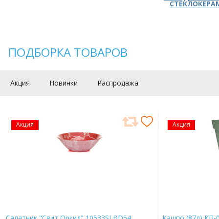
СТЕКЛОКЕРА
ПОДБОРКА ТОВАРОВ
Акция
Новинки
Распродажа
Акция
Акция
Салатник "Свит Оркид" 10533SLBD54
Кашпо (87л) КП-0