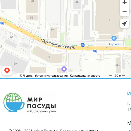
И
г
1
М
© 2008—2026 «Мир Посуды». Все права защищены.