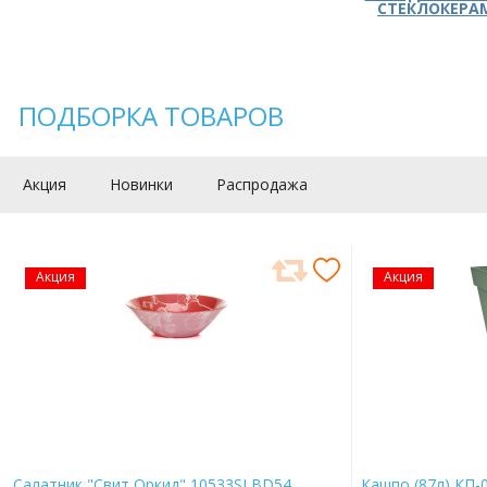
СТЕКЛОКЕРА
ПОДБОРКА ТОВАРОВ
Акция
Новинки
Распродажа
Акция
Акция
Салатник "Свит Оркид" 10533SLBD54
Кашпо (87л) КП-0