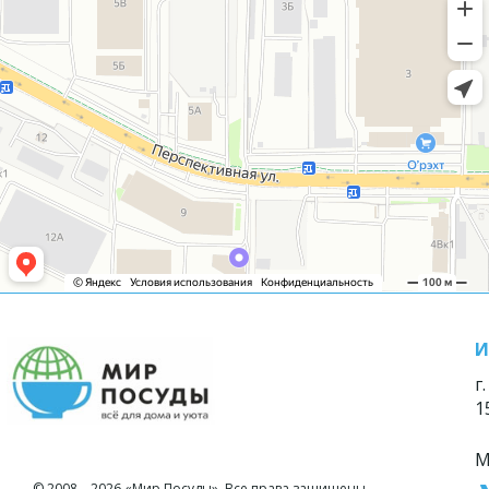
И
г
1
М
© 2008—2026 «Мир Посуды». Все права защищены.