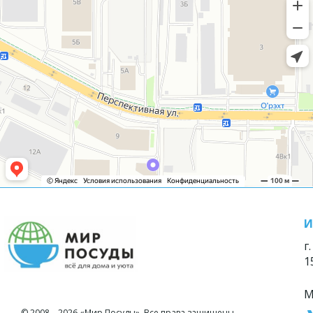
И
г
1
М
© 2008—2026 «Мир Посуды». Все права защищены.