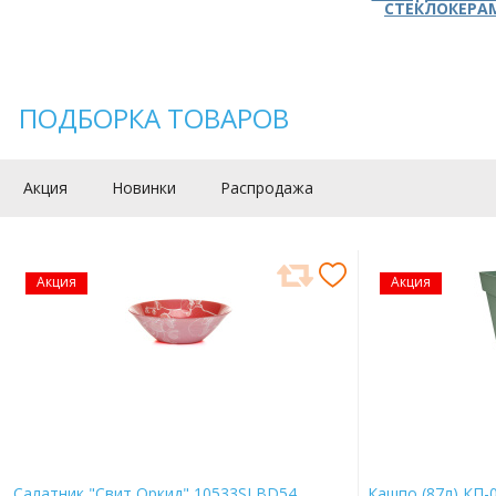
СТЕКЛОКЕРА
ПОДБОРКА ТОВАРОВ
Акция
Новинки
Распродажа
Акция
Акция
Салатник "Свит Оркид" 10533SLBD54
Кашпо (87л) КП-0