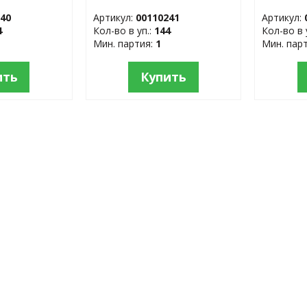
 сталь
сталь
силикон
240
Артикул:
00110241
Артикул:
4
Кол-во в уп.:
144
Кол-во в 
Мин. партия:
1
Мин. пар
ить
Купить