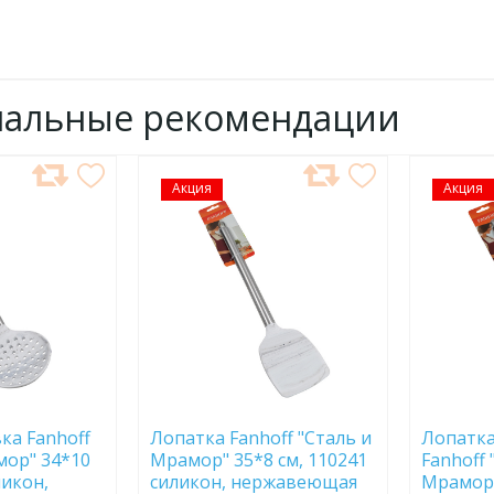
нальные рекомендации
Акция
ДОБАВИТЬ
Акция
ДОБ
В
В
ИЗБРАННОЕ
ИЗБР
а Fanhoff
Лопатка Fanhoff "Сталь и
Лопатка
мор" 34*10
Мрамор" 35*8 см, 110241
Fanhoff 
ликон,
силикон, нержавеющая
Мрамор"