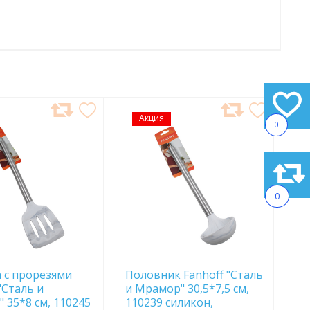
АВИТЬ
Акция
ДОБАВИТЬ
0
В
АННОЕ
ИЗБРАННОЕ
0
 с прорезями
Половник Fanhoff "Сталь
"Сталь и
и Мрамор" 30,5*7,5 см,
 35*8 см, 110245
110239 силикон,