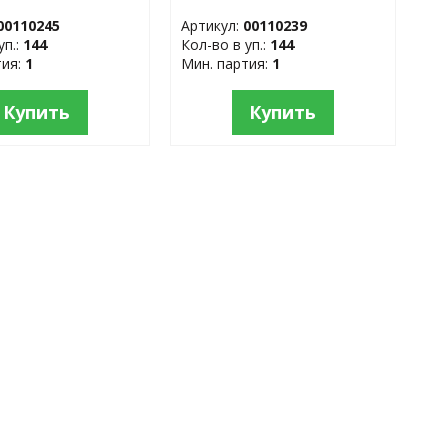
, нерж. сталь
нержавеющая сталь
00110245
Артикул:
00110239
уп.:
144
Кол-во в уп.:
144
тия:
1
Мин. партия:
1
Купить
Купить