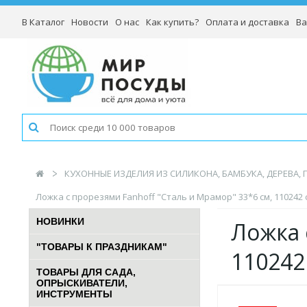
В Каталог
Новости
О нас
Как купить?
Оплата и доставка
Ва
КУХОННЫЕ ИЗДЕЛИЯ ИЗ СИЛИКОНА, БАМБУКА, ДЕРЕВА,
Ложка с прорезями Fanhoff "Сталь и Мрамор" 33*6 см, 110242 
НОВИНКИ
Ложка 
"ТОВАРЫ К ПРАЗДНИКАМ"
110242
ТОВАРЫ ДЛЯ САДА,
ОПРЫСКИВАТЕЛИ,
ИНСТРУМЕНТЫ