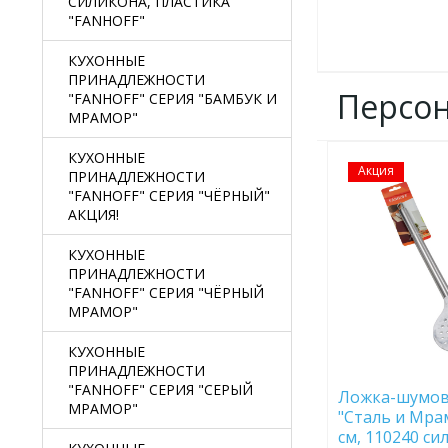
СИЛИКОНА, ПЛАСТИКА
"FANHOFF"
КУХОННЫЕ
ПРИНАДЛЕЖНОСТИ
Персо
"FANHOFF" СЕРИЯ "БАМБУК И
МРАМОР"
КУХОННЫЕ
Акция
ДОБАВИТЬ
ПРИНАДЛЕЖНОСТИ
В
"FANHOFF" СЕРИЯ "ЧЁРНЫЙ"
ИЗБРАННОЕ
АКЦИЯ!
КУХОННЫЕ
ПРИНАДЛЕЖНОСТИ
"FANHOFF" СЕРИЯ "ЧЁРНЫЙ
МРАМОР"
КУХОННЫЕ
ПРИНАДЛЕЖНОСТИ
"FANHOFF" СЕРИЯ "СЕРЫЙ
Ложка-шумовк
МРАМОР"
"Сталь и Мра
см, 110240 си