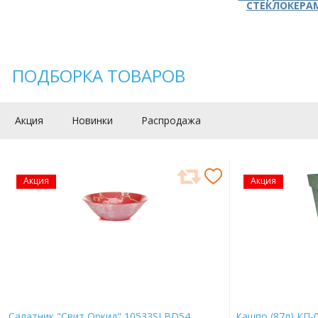
СТЕКЛОКЕРА
ПОДБОРКА ТОВАРОВ
Акция
Новинки
Распродажа
Акция
Акция
Салатник "Свит Оркид" 10533SLBD54
Кашпо (87л) КП-0