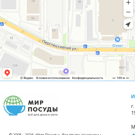
И
г
1
М
© 2008—2026 «Мир Посуды». Все права защищены.