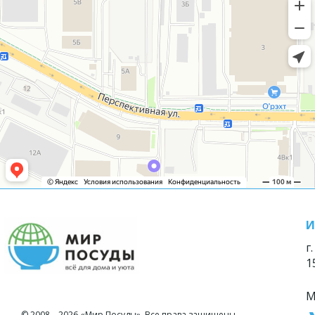
И
г
1
М
© 2008—2026 «Мир Посуды». Все права защищены.