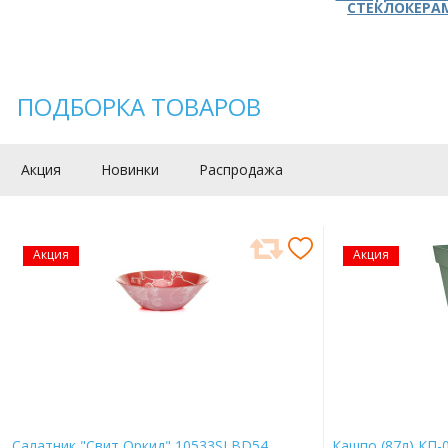
СТЕКЛОКЕРА
ПОДБОРКА ТОВАРОВ
Акция
Новинки
Распродажа
Акция
Акция
Салатник "Свит Оркид" 10533SLBD54
Кашпо (87л) КП-0