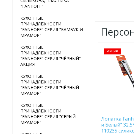
СИЛИКОНА, ПЛАСТИКА
"FANHOFF"
КУХОННЫЕ
ПРИНАДЛЕЖНОСТИ
Персо
"FANHOFF" СЕРИЯ "БАМБУК И
МРАМОР"
КУХОННЫЕ
Акция
ДОБАВИТЬ
ПРИНАДЛЕЖНОСТИ
В
"FANHOFF" СЕРИЯ "ЧЁРНЫЙ"
ИЗБРАННОЕ
АКЦИЯ!
КУХОННЫЕ
ПРИНАДЛЕЖНОСТИ
"FANHOFF" СЕРИЯ "ЧЁРНЫЙ
МРАМОР"
КУХОННЫЕ
ПРИНАДЛЕЖНОСТИ
"FANHOFF" СЕРИЯ "СЕРЫЙ
Лопатка Fanh
МРАМОР"
и Белый" 32,5*
110235 силик