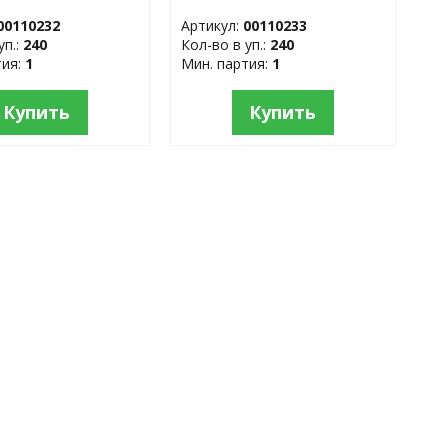
силикон, пластик
00110232
Артикул:
00110233
уп.:
240
Кол-во в уп.:
240
тия:
1
Мин. партия:
1
Купить
Купить