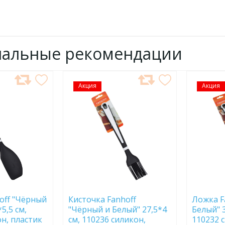
нальные рекомендации
Акция
ДОБАВИТЬ
Акция
ДОБ
В
В
ИЗБРАННОЕ
ИЗБР
off "Чёрный
Кисточка Fanhoff
Ложка F
5,5 см,
"Чёрный и Белый" 27,5*4
Белый" 3
он, пластик
см, 110236 силикон,
110232 