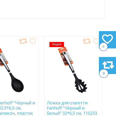
АВИТЬ
Акция
ДОБАВИТЬ
0
В
АННОЕ
ИЗБРАННОЕ
0
anhoff "Чёрный и
Ложка для спагетти
2,5*6,5 см,
Fanhoff "Чёрный и
силикон, пластик
Белый" 32*6,5 см, 110233