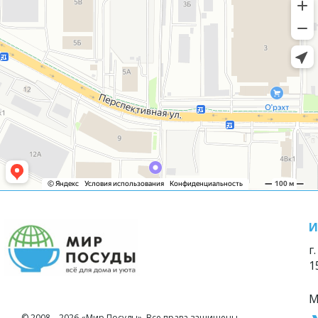
И
г
1
М
© 2008—2026 «Мир Посуды». Все права защищены.