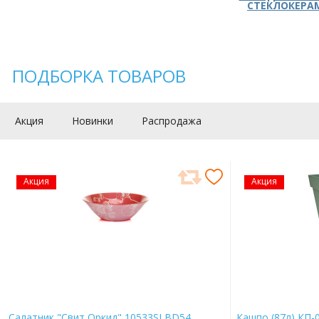
СТЕКЛОКЕРА
ПОДБОРКА ТОВАРОВ
Акция
Новинки
Распродажа
Акция
Акция
Салатник "Свит Оркид" 10533SLBD54
Кашпо (87л) КП-0