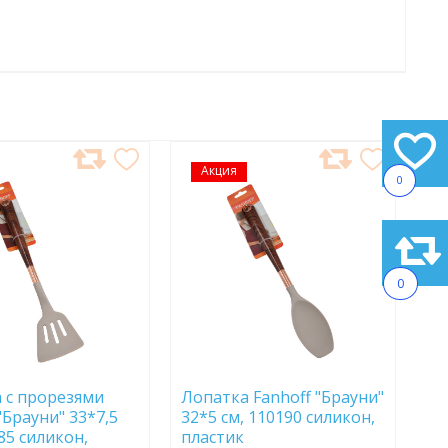
АВИТЬ
Акция
ДОБАВИТЬ
0
В
АННОЕ
ИЗБРАННОЕ
0
 с прорезями
Лопатка Fanhoff "Брауни"
"Брауни" 33*7,5
32*5 см, 110190 силикон,
85 силикон,
пластик