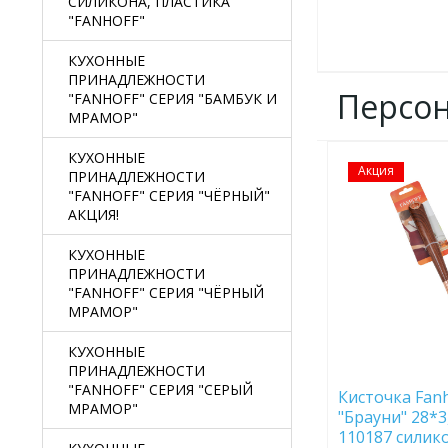
СИЛИКОНА, ПЛАСТИКА
"FANHOFF"
КУХОННЫЕ
ПРИНАДЛЕЖНОСТИ
Персо
"FANHOFF" СЕРИЯ "БАМБУК И
МРАМОР"
КУХОННЫЕ
Акция
ДОБАВИТЬ
ПРИНАДЛЕЖНОСТИ
В
"FANHOFF" СЕРИЯ "ЧЁРНЫЙ"
ИЗБРАННОЕ
АКЦИЯ!
КУХОННЫЕ
ПРИНАДЛЕЖНОСТИ
"FANHOFF" СЕРИЯ "ЧЁРНЫЙ
МРАМОР"
КУХОННЫЕ
ПРИНАДЛЕЖНОСТИ
"FANHOFF" СЕРИЯ "СЕРЫЙ
Кисточка Fanh
МРАМОР"
"Брауни" 28*3,
110187 силико