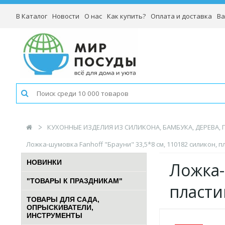
В Каталог
Новости
О нас
Как купить?
Оплата и доставка
Ва
КУХОННЫЕ ИЗДЕЛИЯ ИЗ СИЛИКОНА, БАМБУКА, ДЕРЕВА,
Ложка-шумовка Fanhoff "Брауни" 33,5*8 см, 110182 силикон, п
НОВИНКИ
Ложка-
"ТОВАРЫ К ПРАЗДНИКАМ"
пласт
ТОВАРЫ ДЛЯ САДА,
ОПРЫСКИВАТЕЛИ,
ИНСТРУМЕНТЫ