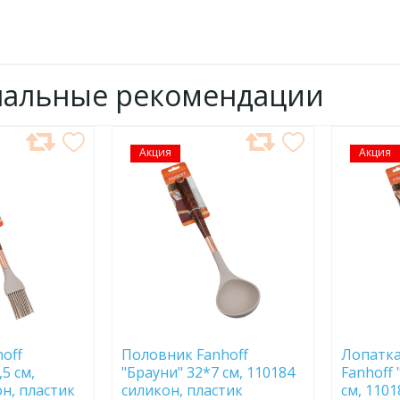
нальные рекомендации
Акция
ДОБАВИТЬ
Акция
ДОБ
В
В
ИЗБРАННОЕ
ИЗБР
off
Половник Fanhoff
Лопатка
5 см,
"Брауни" 32*7 см, 110184
Fanhoff 
н, пластик
силикон, пластик
см, 1101