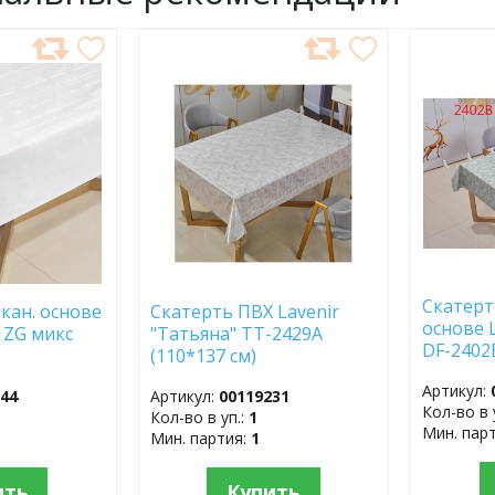
ДОБАВИТЬ
ДОБ
В
В
ИЗБРАННОЕ
ИЗБР
Скатерт
кан. основе
Скатерть ПВХ Lavenir
основе 
" ZG микс
"Татьяна" TT-2429A
DF-2402
(110*137 см)
Артикул:
344
Артикул:
00119231
Кол-во в 
Кол-во в уп.:
1
Мин. пар
Мин. партия:
1
ить
Купить