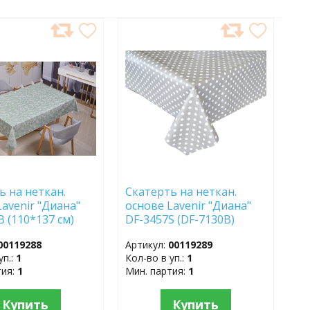
АВИТЬ
ДОБАВИТЬ
В
АННОЕ
ИЗБРАННОЕ
ь на неткан.
Скатерть на неткан.
Lavenir "Диана"
основе Lavenir "Диана"
B (110*137 см)
DF-3457S (DF-7130B)
(110*137 см)
00119288
Артикул:
00119289
уп.:
1
Кол-во в уп.:
1
тия:
1
Мин. партия:
1
Купить
Купить