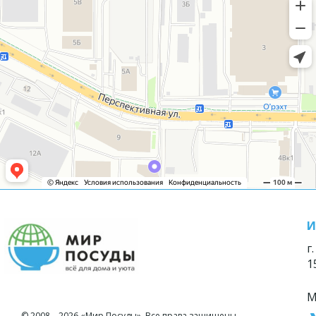
И
г
1
М
© 2008—2026 «Мир Посуды». Все права защищены.