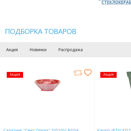
СТЕКЛОКЕРА
ПОДБОРКА ТОВАРОВ
Акция
Новинки
Распродажа
Акция
Акция
Салатник "Свит Оркид" 10533SLBD54
Кашпо (87л) КП-0