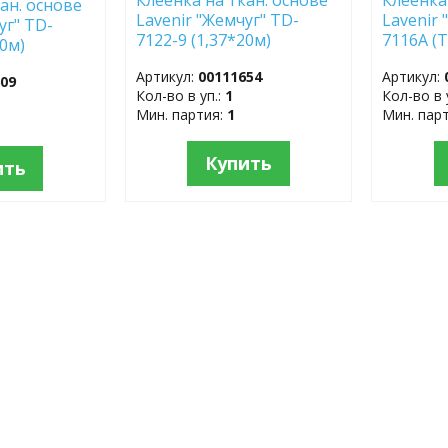
ан. основе
Lavenir "Жемчуг" TD-
Lavenir 
уг" TD-
7122-9 (1,37*20м)
7116A (
20м)
(1,37*20
Артикул:
00111654
Артикул:
609
Кол-во в уп.:
1
Кол-во в 
Мин. партия:
1
Мин. пар
Купить
ить