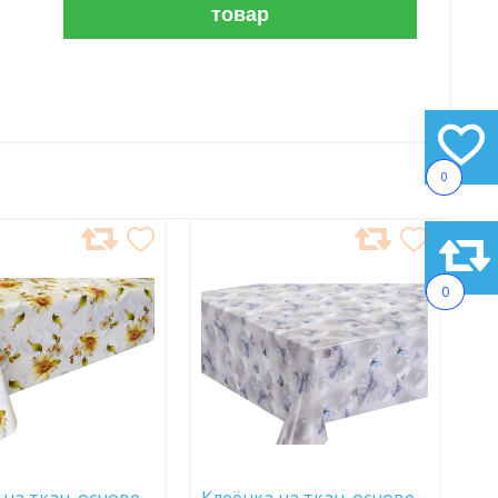
товар
0
АВИТЬ
ДОБАВИТЬ
В
АННОЕ
ИЗБРАННОЕ
0
 на ткан. основе
Клеёнка на ткан. основе