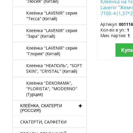
Клеёнка на тк
"Люсия" (Китай)
Lavenir "Жемч
7100-4 (1,37*
Клеёнка "LAVENIR" серия
"Тесса" (Китай)
Артикул:
00111
Кол-во в уп.:
1
Клеёнка "LAVENIR" серия
Мин. партия:
1
"Зара" (Китай)
Клеёнка "LAVENIR" серия
Куп
"Глория" (Китай)
Клеёнка "НЕАПОЛЬ", "SOFT
SKIN", "CRYSTAL" (Китай)
Клеёнка "DEKORAMA",
"FLORISTA", "MODERNO"
(Турция)
КЛЕЁНКА, СКАТЕРТИ
(РОССИЯ)
СКАТЕРТИ, САЛФЕТКИ