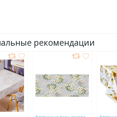
нальные рекомендации
ДОБАВИТЬ
ДОБ
В
В
ИЗБРАННОЕ
ИЗБР
Клеёнка на ткан. основе
Клеёнка