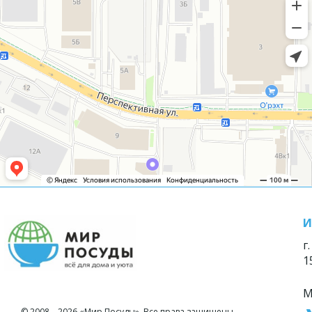
И
г
1
М
© 2008—2026 «Мир Посуды». Все права защищены.