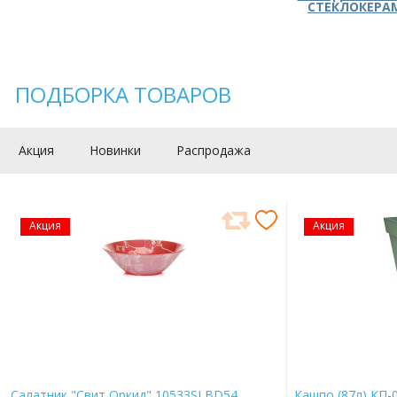
СТЕКЛОКЕРА
ПОДБОРКА ТОВАРОВ
Акция
Новинки
Распродажа
Акция
Акция
Салатник "Свит Оркид" 10533SLBD54
Кашпо (87л) КП-0