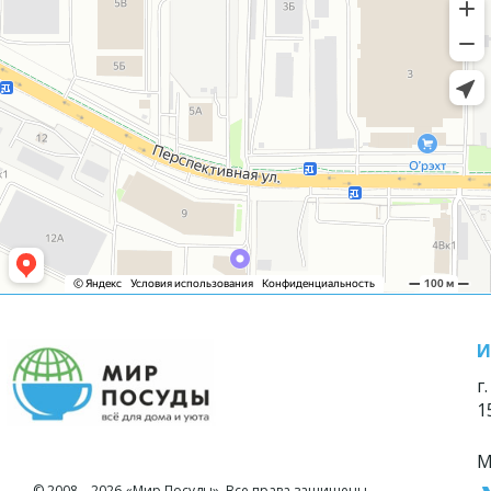
И
г
1
М
© 2008—2026 «Мир Посуды». Все права защищены.