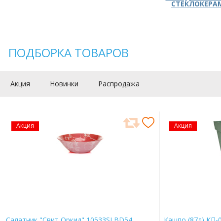
СТЕКЛОКЕРА
ПОДБОРКА ТОВАРОВ
Акция
Новинки
Распродажа
Акция
Акция
Салатник "Свит Оркид" 10533SLBD54
Кашпо (87л) КП-0