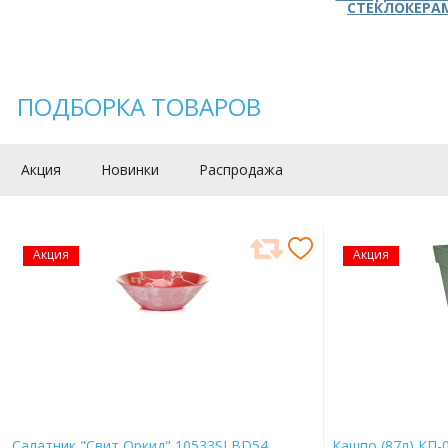
СТЕКЛОКЕРА
ПОДБОРКА ТОВАРОВ
Акция
Новинки
Распродажа
Акция
Акция
Салатник "Свит Оркид" 10533SLBD54
Кашпо (87л) КП-0