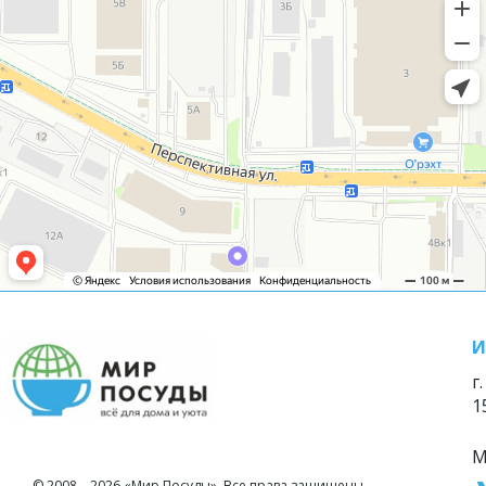
И
г
1
М
© 2008—2026 «Мир Посуды». Все права защищены.