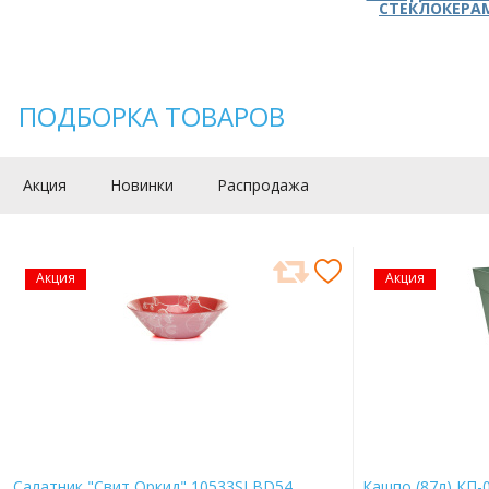
СТЕКЛОКЕРА
ПОДБОРКА ТОВАРОВ
Акция
Новинки
Распродажа
Акция
Акция
Салатник "Свит Оркид" 10533SLBD54
Кашпо (87л) КП-0