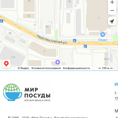
И
г
1
М
© 2008—2026 «Мир Посуды». Все права защищены.