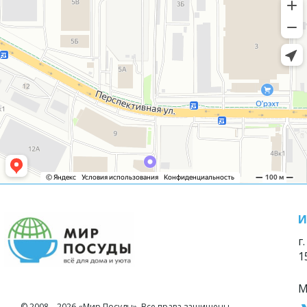
И
г
1
М
© 2008—2026 «Мир Посуды». Все права защищены.