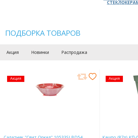
СТЕКЛОКЕРА
ПОДБОРКА ТОВАРОВ
Акция
Новинки
Распродажа
Акция
Акция
Салатник "Свит Оркид" 10533SLBD54
Кашпо (87л) КП-0