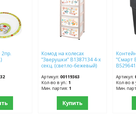
 2пр.
Комод на колесах
Контейн
.)
"Зверушки" B1387134 4-х
"Смарт 
секц. (светло-бежевый)
B529641
332
Артикул:
00119363
Артикул:
Кол-во в уп.:
1
Кол-во в 
Мин. партия:
1
Мин. пар
ить
Купить