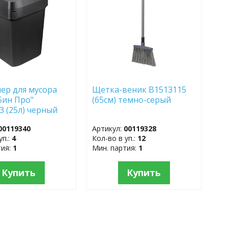
ер для мусора
Щетка-веник B1513115
Бин Про"
(65см) темно-серый
3 (25л) черный
00119340
Артикул:
00119328
уп.:
4
Кол-во в уп.:
12
тия:
1
Мин. партия:
1
Купить
Купить