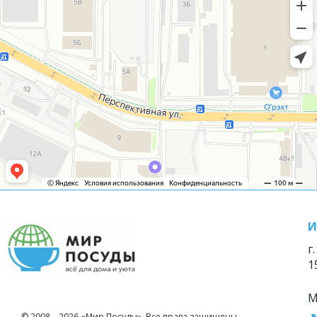
И
г
1
М
© 2008—2026 «Мир Посуды». Все права защищены.