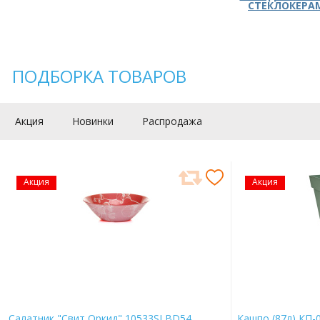
СТЕКЛОКЕРА
ПОДБОРКА ТОВАРОВ
Акция
Новинки
Распродажа
Акция
Акция
Салатник "Свит Оркид" 10533SLBD54
Кашпо (87л) КП-0