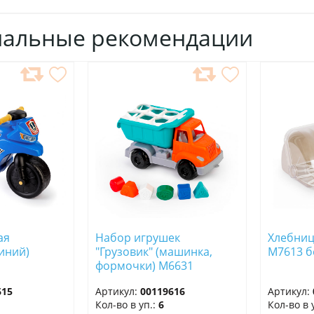
нальные рекомендации
ДОБАВИТЬ
ДОБ
В
В
ИЗБРАННОЕ
ИЗБ
ая
Набор игрушек
Хлебниц
иний)
"Грузовик" (машинка,
М7613 б
формочки) М6631
615
Артикул:
00119616
Артикул:
Кол-во в уп.:
6
Кол-во в 