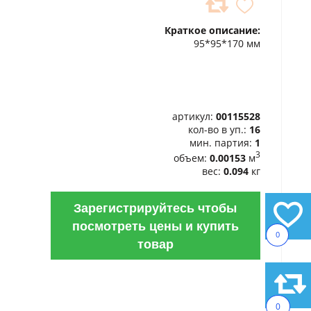
ДОБАВИТЬ
В
Краткое описание:
ИЗБРАННОЕ
95*95*170 мм
артикул:
00115528
кол-во в уп.:
16
мин. партия:
1
3
объем:
0.00153
м
вес:
0.094
кг
Зарегистрируйтесь чтобы
посмотреть цены и купить
0
товар
0