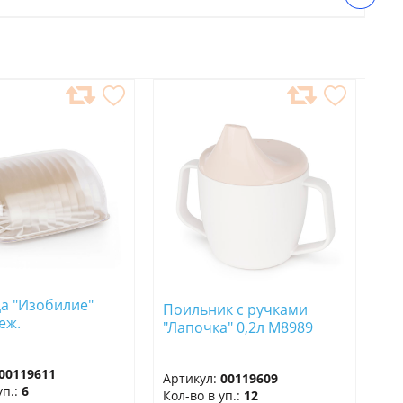
АВИТЬ
ДОБАВИТЬ
В
РАННОЕ
ИЗБРАННОЕ
а "Изобилие"
Поильник с ручками
еж.
"Лапочка" 0,2л М8989
00119611
Артикул:
00119609
уп.:
6
Кол-во в уп.:
12